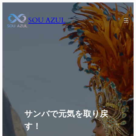
内
容
SOU AZUL
を
ス
キ
ッ
プ
サンバで元気を取り戻
す！