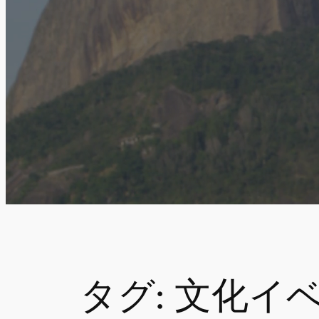
タグ:
文化イ