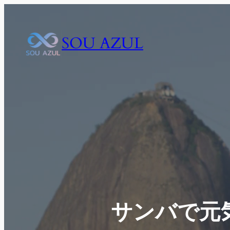
内
容
を
SOU AZUL
ス
キ
ッ
プ
サンバで元