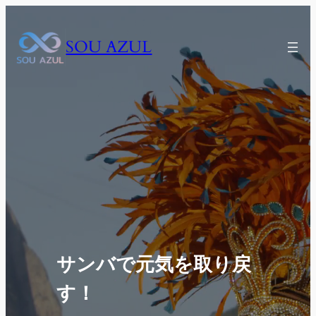
内
容
SOU AZUL
を
ス
キ
ッ
プ
サンバで元気を取り戻
す！