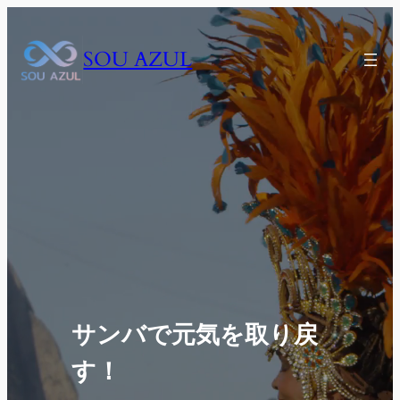
内
容
SOU AZUL
を
ス
キ
ッ
プ
サンバで元気を取り戻
す！