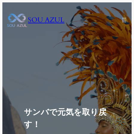
内
容
SOU AZUL
を
ス
キ
ッ
プ
サンバで元気を取り戻
す！