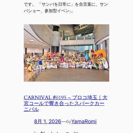
です。 「サンバを日常に」を合言葉に、サン
バショー、参加型イベン…
CARNIVAL #0195 – ブロコ埼玉｜大
宮コールで響き合ったスパークカー
ニバル
8月 1, 2026
—
YamaRomi
by