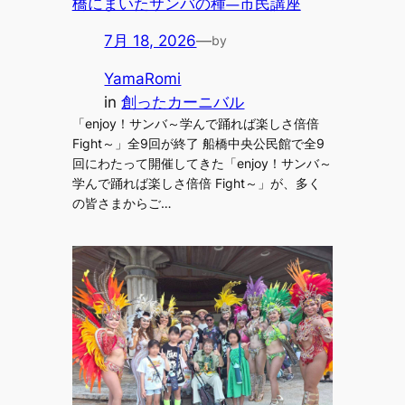
橋にまいたサンバの種―市民講座
7月 18, 2026
—
by
YamaRomi
in
創ったカーニバル
「enjoy！サンバ～学んで踊れば楽しさ倍倍
Fight～」全9回が終了 船橋中央公民館で全9
回にわたって開催してきた「enjoy！サンバ～
学んで踊れば楽しさ倍倍 Fight～」が、多く
の皆さまからご…