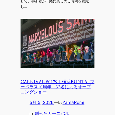
して、参加者が一緒に楽しめる時間を意識
し…
CARNIVAL #0179｜横浜BUNTAI マ
ーベラス10周年 32名によるオープ
ニングショー
5月 5, 2026
—
YamaRomi
by
in
創ったカーニバル